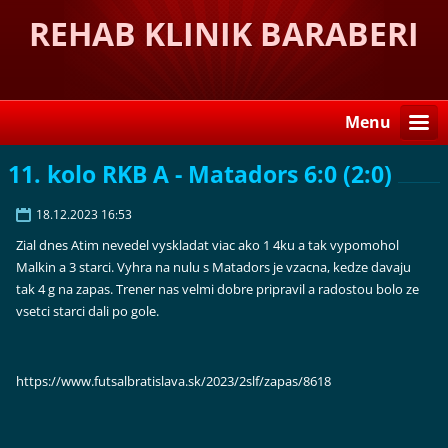
REHAB KLINIK BARABERI
Menu
11. kolo RKB A - Matadors 6:0 (2:0)
18.12.2023 16:53
Zial dnes Atim nevedel vyskladat viac ako 1 4ku a tak vypomohol
Malkin a 3 starci. Vyhra na nulu s Matadors je vzacna, kedze davaju
tak 4 g na zapas. Trener nas velmi dobre pripravil a radostou bolo ze
vsetci starci dali po gole.
https://www.futsalbratislava.sk/2023/2slf/zapas/8618