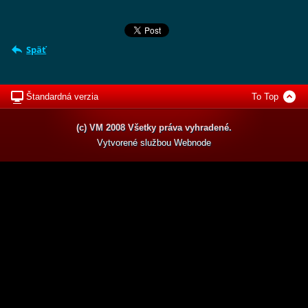
Späť
Štandardná verzia
To Top
(c) VM 2008 Všetky práva vyhradené.
Vytvorené službou
Webnode