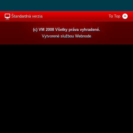
Štandardná verzia
To Top
(c) VM 2008 Všetky práva vyhradené.
Vytvorené službou
Webnode