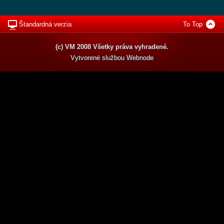
Štandardná verzia
To Top
(c) VM 2008 Všetky práva vyhradené.
Vytvorené službou
Webnode