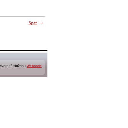
Späť
ytvorené službou
Webnode