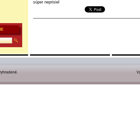
súper neprisiel
IE
vyhradené.
V