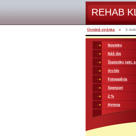
REHAB K
Úvodná stránka
3. ko
Novinky
Náš tím
Štatistiky (akt. 
Archív
Fotogaléria
Sponzori
2 %
Hymna