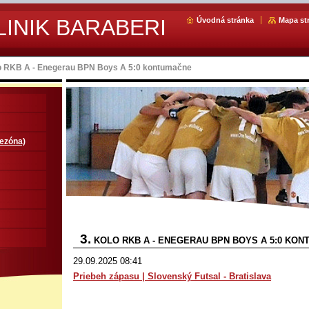
LINIK BARABERI
Úvodná stránka
Mapa st
lo RKB A - Enegerau BPN Boys A 5:0 kontumačne
sezóna)
3.
KOLO RKB A - ENEGERAU BPN BOYS A 5:0 KO
29.09.2025 08:41
Priebeh zápasu | Slovenský Futsal - Bratislava