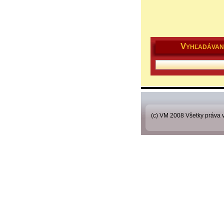
V
YHĽADÁVAN
(c) VM 2008 Všetky práva 