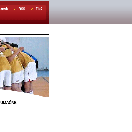
ránok
RSS
Tlač
NTUMAČNE