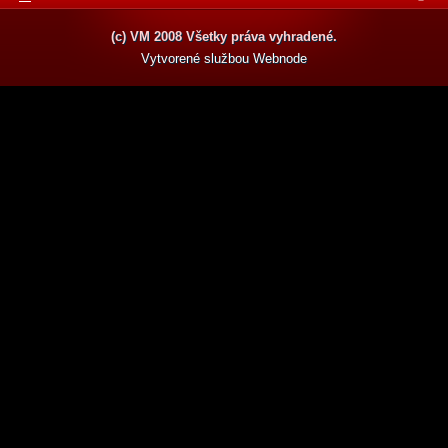
(c) VM 2008 Všetky práva vyhradené.
Vytvorené službou
Webnode