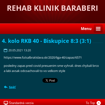
REHAB KLINIK BARABERI
Menu
4. kolo RKB 40 - Biskupice 8:3 (3:1)
20.05.2021 13:20
https://www.futsalbratislava.sk/2020/liga-40/zapas/6571
posledny zapas pred covid presuenim sme vyhrali. dnes chybali brco
a labi avsak odcoachovali to vo velkom style
Späť
Štandardná verzia
To Top