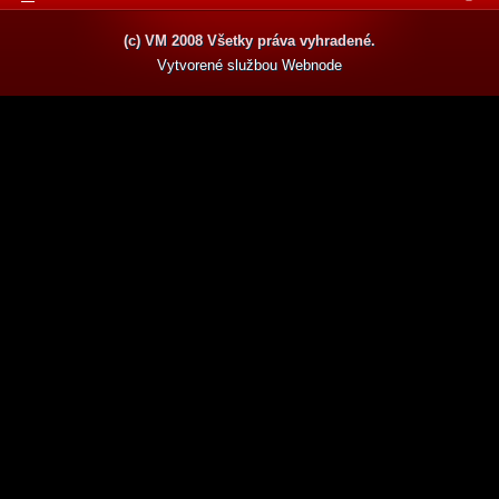
(c) VM 2008 Všetky práva vyhradené.
Vytvorené službou
Webnode