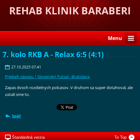
REHAB KLINIK BARABERI
Menu
7. kolo RKB A - Relax 6:5 (4:1)
27.10.2025 07:41
Priebeh zápasu | Slovenský Futsal - Bratislava
Zapas dvoch rozdielnych polcasov. V druhom sa super dotahoval, ale
ustali sme to.
Späť
Štandardná verzia
To Top