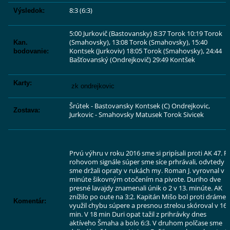
8:3 (6:3)
Výsledok:
5:00 Jurkovič (Bastovansky) 8:37 Torok 10:19 Torok
(Smahovsky), 13:08 Torok (Smahovsky), 15:40
Kan.
Kontsek (Jurkoviv) 18:05 Torok (Smahovsky), 24:44
bodovanie:
Bašťovanský (Ondrejkovič) 29:49 Kontšek
Karty:
zk ondrejkovic
Šrútek - Bastovansky Kontsek (C) Ondrejkovic,
Zostava:
Jurkovic - Smahovsky Matusek Torok Sivicek
Prvú výhru v roku 2016 sme si pripísali proti AK 47. P
rohovom signále súper sme síce prhrávali, odvtedy
sme držali opraty v rukách my. Roman J. vyrovnal v 5
minúte šikovným otočením na pivote. Duriho dve
presné lavajdy znamenali únik o 2 v 13. minúte. AK
znížilo po oute na 3:2. Kapitán Mišo bol proti dráme,
Komentár:
využil chybu súpere a presnou strelou skóroval v 16.
min. V 18 min Duri opat tažil z prihrávky dnes
aktíveho Šmaha a bolo 6:3. V druhom polčase sme