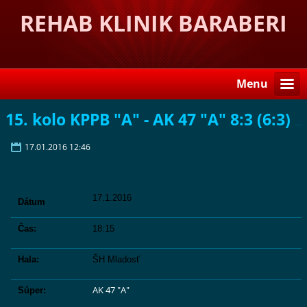
REHAB KLINIK BARABERI
Menu
15. kolo KPPB "A" - AK 47 "A" 8:3 (6:3)
17.01.2016 12:46
17.1.2016
Dátum
Čas:
18:15
Hala:
ŠH Mladosť
AK 47 "A"
Súper: