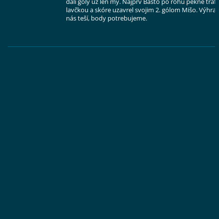
dali góly už len my. Najprv Bašťo po rohu pekne trafi
lavčkou a skóre uzavrel svojim 2. gólom Mišo. Výhra
nás teší, body potrebujeme.
.