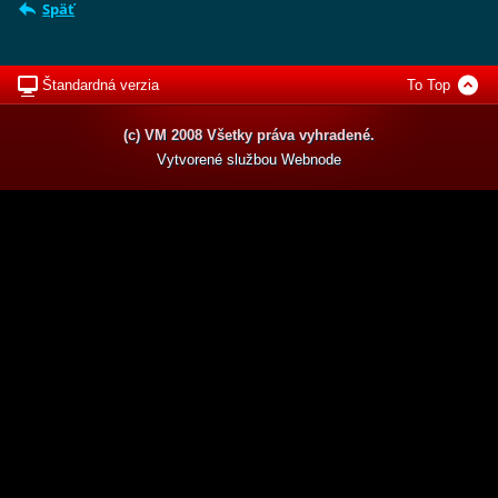
Späť
Štandardná verzia
To Top
(c) VM 2008 Všetky práva vyhradené.
Vytvorené službou
Webnode