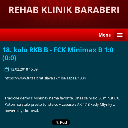
REHAB KLINIK BARABERI
Menu
18. kolo RKB B - FCK Minimax B 1:0
(0:0)
12.02.2018 15:09
https://www.futsalbratislava.sk/1ba/zapas/1804
Tradicne derby s Minimax nema favorita. Dnes sa hralo 36 minut 0:0.
Potom sa stalo presto to iste co v zapase s AK 47 B kedy Mlynky z
powerplay skoroval.