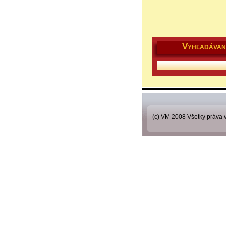
V
YHĽADÁVAN
(c) VM 2008 Všetky práva 