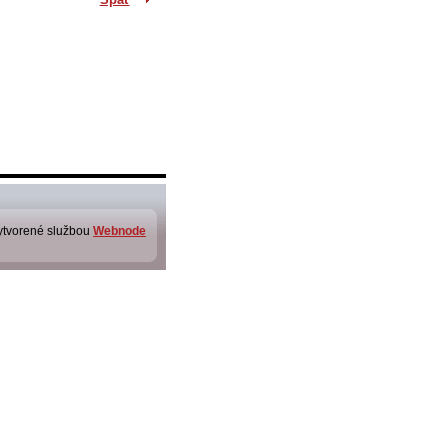
ytvorené službou
Webnode