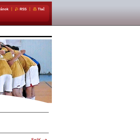
ránok
RSS
Tlač
Späť