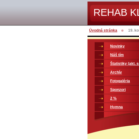
REHAB K
Úvodná stránka
19. k
Novinky
Náš tím
Štatistiky (akt. 
Archív
Fotogaléria
Sponzori
2 %
Hymna