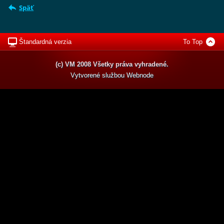
Späť
Štandardná verzia
To Top
(c) VM 2008 Všetky práva vyhradené.
Vytvorené službou
Webnode