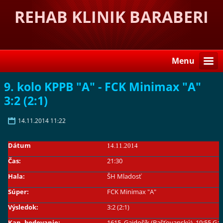
REHAB KLINIK BARABERI
Menu
9. kolo KPPB "A" - FCK Minimax "A"
3:2 (2:1)
14.11.2014 11:22
Dátum
14.11.2014
Čas:
21:30
Hala:
ŠH Mladosť
Súper:
FCK Minimax "A"
Výsledok:
3:2 (2:1)
Kan. bodovanie:
1615. Gajdošík (Bašťovanský), 19:55 G