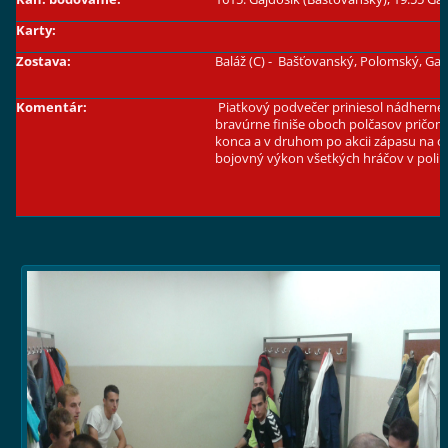
Karty:
Zostava:
Baláž (C) - Bašťovanský, Polomský, Ga
Komentár:
Piatkový podvečer priniesol nádherné 
bravúrne finiše oboch polčasov pričom
konca a v druhom po akcii zápasu na o
bojovný výkon všetkých hráčov v poli 