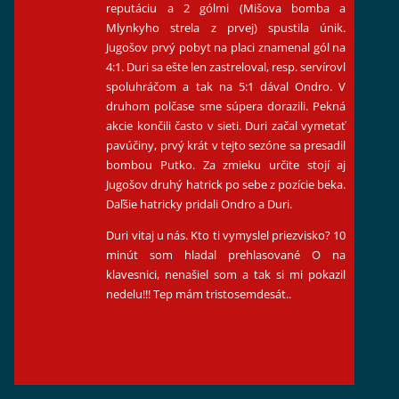
reputáciu a 2 gólmi (Mišova bomba a
Mlynkyho strela z prvej) spustila únik.
Jugošov prvý pobyt na placi znamenal gól na
4:1. Duri sa ešte len zastreloval, resp. servírovl
spoluhráčom a tak na 5:1 dával Ondro. V
druhom polčase sme súpera dorazili. Pekná
akcie končili často v sieti. Duri začal vymetať
pavúčiny, prvý krát v tejto sezóne sa presadil
bombou Putko. Za zmieku určite stojí aj
Jugošov druhý hatrick po sebe z pozície beka.
Daľšie hatricky pridali Ondro a Duri.
Duri vitaj u nás. Kto ti vymyslel priezvisko? 10
minút som hladal prehlasované O na
klavesnici, nenašiel som a tak si mi pokazil
nedelu!!! Tep mám tristosemdesát..