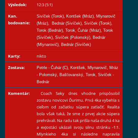
Výsledok:
12:3 (5:1)
Kan.
Sivíček (Torok), Kontšek (Mráz), Mlynarovič
bodovanie:
(Mráz), Bednár (Sivíček), Sivíček (Torok),
Torok (Bednár), Torok, Čuhár (Mráz), Torok
(Sivíček), Sivíček (Polomský), Bednár
(Mlynarovič), Bednár (Sivíček)
Karty:
nikto
Zostava:
Petrle - Čuhár (C), Kontšek, Mlynarovič, Mráz
- Polomský, Bašťovanský, Torok, Sivíček -
Bednár
Komentár:
Coach Seky dnes vhodne prispôsobil
zostavu novicovi Ďurimu. Prvá 4ka vybehla s
cieľom od začiatku súpera zatlačiť. Realita
bola však taká, že sme z prvej akcie súpera
prehrávali. Na radu tak prišla naša druhá 4 ka
a exJostáci ukázali svoju silnu stránku -1:1.
Mlynkieho 4ka si následne napravila