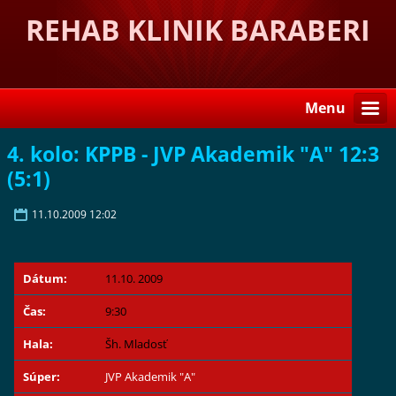
REHAB KLINIK BARABERI
Menu
4. kolo: KPPB - JVP Akademik "A" 12:3
(5:1)
11.10.2009 12:02
Dátum:
11.10. 2009
Čas:
9:30
Hala:
Šh. Mladosť
Súper:
JVP Akademik "A"