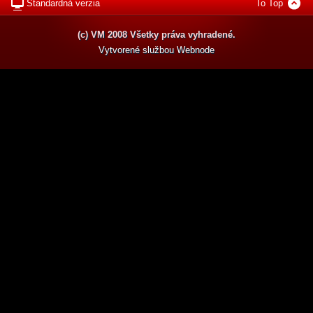
Štandardná verzia
To Top
(c) VM 2008 Všetky práva vyhradené.
Vytvorené službou
Webnode