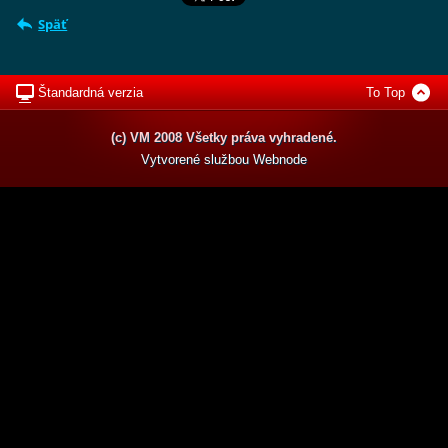
Späť
Štandardná verzia
To Top
(c) VM 2008 Všetky práva vyhradené.
Vytvorené službou
Webnode