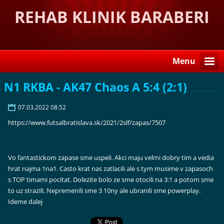
REHAB KLINIK BARABERI
Menu
N1 RKBA - AK47 Chaos A 5:4 (2:1)
07.03.2022 08:52
https://www.futsalbratislava.sk/2021/2slf/zapas/7507
Vo fantastickom zapase sme uspeli. Akci maju velmi dobry tim a vedia
hrat najma 1na1. Casto krat nas zatlacili ale s tym musime v zapasoch
s TOP timami pocitat. Dolezite bolo ze sme otocili na 3:1 a potom sme
to uz strazili. Nepremenili sme 3 10ny ale ubranili sme powerplay.
Ideme dalej