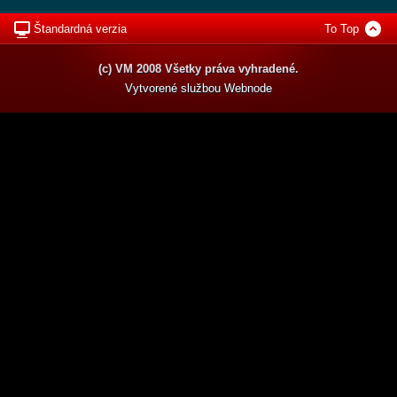
Štandardná verzia
To Top
(c) VM 2008 Všetky práva vyhradené.
Vytvorené službou
Webnode