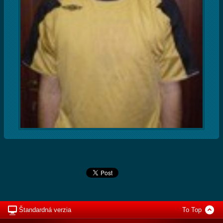
Štandardná verzia
To Top