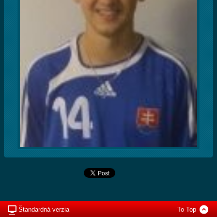
Štandardná verzia
To Top