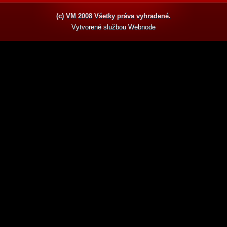
(c) VM 2008 Všetky práva vyhradené.
Vytvorené službou
Webnode