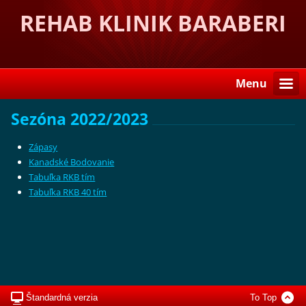
REHAB KLINIK BARABERI
Menu
Sezóna 2022/2023
Zápasy
Kanadské Bodovanie
Tabuľka RKB tím
Tabuľka RKB 40 tím
Štandardná verzia
To Top