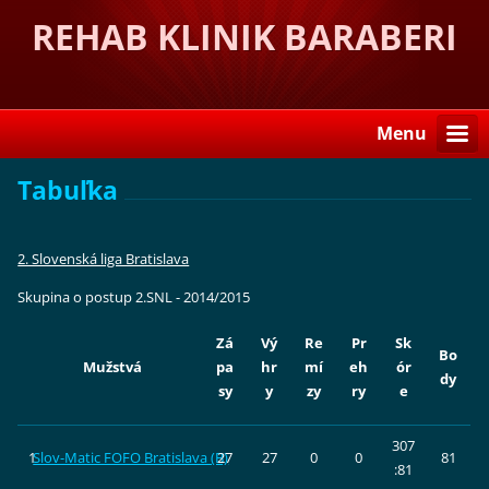
REHAB KLINIK BARABERI
Menu
Tabuľka
2. Slovenská liga Bratislava
Skupina o postup 2.SNL - 2014/2015
Zá
Vý
Re
Pr
Sk
Bo
Mužstvá
pa
hr
mí
eh
ór
dy
sy
y
zy
ry
e
307
1
Slov-Matic FOFO Bratislava (B)
27
27
0
0
81
:81