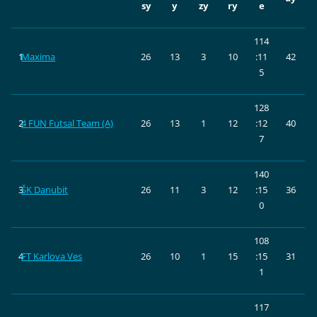
sy
y
zy
ry
e
114
1
Maxima
26
13
3
10
:11
42
5
128
2
4 FUN Futsal Team (A)
26
13
1
12
:12
40
7
140
3
ŠK Danubit
26
11
3
12
:15
36
0
108
4
FT Karlova Ves
26
10
1
15
:15
31
1
117