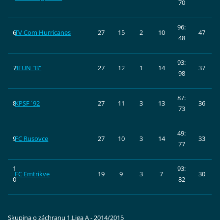
70
96:
6
TV Com Hurricanes
27
15
2
10
47
48
93:
7
4FUN "B"
27
12
1
14
37
98
87:
8
KPSF ´92
27
11
3
13
36
73
49:
9
FC Rusovce
27
10
3
14
33
77
1
93:
FC Emtrikve
19
9
3
7
30
0
82
Skupina o záchranu 1.Liga A - 2014/2015