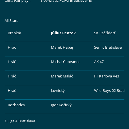
Cena Fair play : Slov-Matic FOFO Bratislava (B)
All Stars
Brankár
Július Pentek
ŠK Račišdorf
Hráč
Marek Habaj
Semic Bratislava
Hráč
Michal Chovanec
AK 47
Hráč
Marek Maláč
FT Karlova Ves
Hráč
Javnický
Wild Boys 02 Bratisl
Rozhodca
Igor Kočický
1.Liga A Bratislava