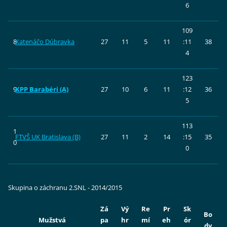
6
109
8
Katenáčo Dúbravka
27
11
5
11
:11
38
4
123
9
KPP Barabéri (A)
27
10
6
11
:12
36
5
113
1
FTVŠ UK Bratislava (B)
27
11
2
14
:15
35
0
0
Skupina o záchranu 2.SNL - 2014/2015
Zá
Vý
Re
Pr
Sk
Bo
Mužstvá
pa
hr
mí
eh
ór
dy