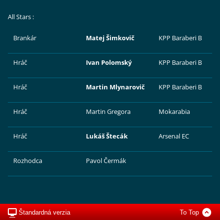
All Stars :
Brankár
Matej Šimkovič
KPP Baraberi B
Hráč
Ivan Polomský
KPP Baraberi B
Hráč
Martin Mlynarovič
KPP Baraberi B
Hráč
Martin Gregora
Mokarabia
Hráč
Lukáš Štecák
Arsenal EC
Rozhodca
Pavol Čermák
Štandardná verzia
To Top