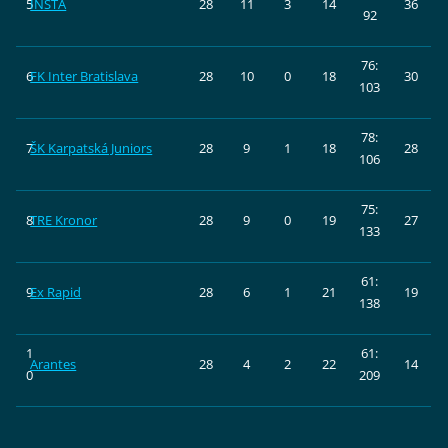
5
INSTA
28
11
3
14
36
92
76:
6
FK Inter Bratislava
28
10
0
18
30
103
78:
7
ŠK Karpatská Juniors
28
9
1
18
28
106
75:
8
TRE Kronor
28
9
0
19
27
133
61:
9
Ex Rapid
28
6
1
21
19
138
1
61:
Arantes
28
4
2
22
14
0
209