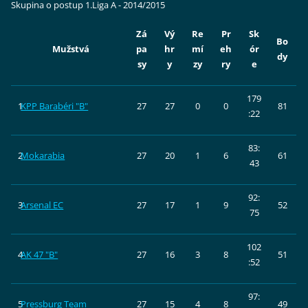
Skupina o postup 1.Liga A - 2014/2015
Zá
Vý
Re
Pr
Sk
Bo
Mužstvá
pa
hr
mí
eh
ór
dy
sy
y
zy
ry
e
179
1
KPP Barabéri "B"
27
27
0
0
81
:22
83:
2
Mokarabia
27
20
1
6
61
43
92:
3
Arsenal EC
27
17
1
9
52
75
102
4
AK 47 "B"
27
16
3
8
51
:52
97:
5
Pressburg Team
27
15
4
8
49