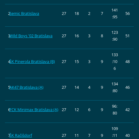
141
2
Semic Bratislava
27
18
2
7
56
:95
123
3
Wild Boys '02 Bratislava
27
16
3
8
51
:90
133
4
ŠK Pinerola Bratislava (B)
27
15
3
9
:10
48
6
134
5
AK47 Bratislava (A)
27
14
4
9
46
:80
96:
6
FCK Minimax Bratislava (A)
27
12
6
9
42
80
109
7
ŠK Račišdorf
27
11
7
9
:11
40