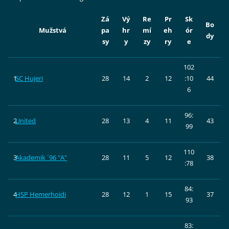
Zá
Vý
Re
Pr
Sk
Bo
Mužstvá
pa
hr
mí
eh
ór
dy
sy
y
zy
ry
e
102
1
SC Hujeri
28
14
2
12
:10
44
6
96:
2
United
28
13
4
11
43
99
110
3
Akademik ´96 "A"
28
11
5
12
38
:78
84:
4
HSP Hemerhoidi
28
12
1
15
37
93
83: