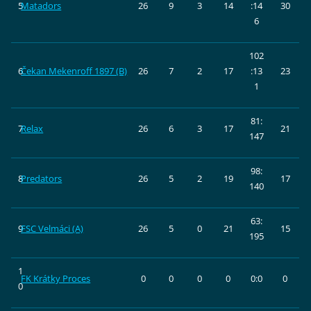
5
Matadors
26
9
3
14
:14
30
6
102
6
Čekan Mekenroff 1897 (B)
26
7
2
17
:13
23
1
81:
7
Relax
26
6
3
17
21
147
98:
8
Predators
26
5
2
19
17
140
63:
9
FSC Velmáci (A)
26
5
0
21
15
195
1
FK Krátky Proces
0
0
0
0
0:0
0
0