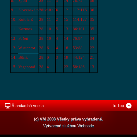
8.
Šport
28
11
3
14
78:72
36
9.
Slovenská poisťovňa B
28
10
6
12
112:116
36
10.
Kofola Z
28
11
2
15
114:127
35
11.
Kozmos
28
10
5
13
86:101
35
12.
Pošeň
28
10
4
14
76:94
34
13.
Wustenrot
28
6
4
18
53:88
22
14.
Bôrik
28
6
3
19
44:124
21
15.
Vagabond
28
4
1
22
58:186
13
Štandardná verzia
To Top
(c) VM 2008 Všetky práva vyhradené.
Vytvorené službou
Webnode