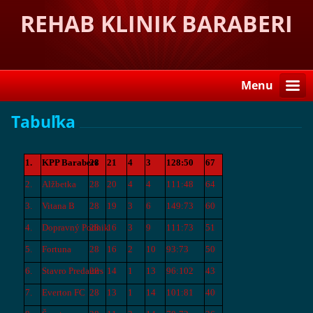
REHAB KLINIK BARABERI
Menu
Tabuľka
1.
KPP Baraberi
28
21
4
3
128:50
67
2.
Alžbetka
28
20
4
4
111:48
64
3.
Vitana B
28
19
3
6
149:73
60
4.
Dopravný
Podnik
28
16
3
9
111:73
51
5.
Fortuna
28
16
2
10
93:73
50
6.
Stavro Predators
28
14
1
13
96:102
43
7.
Everton FC
28
13
1
14
101:81
40