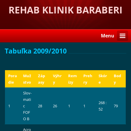
REHAB KLINIK BARABERI
Menu
Tabuľka 2009/2010
Pora
Muž
Záp
Výhr
Rem
Preh
Skór
Bod
die
stvo
asy
y
ízy
ry
e
y
Slov-
mati
268 :
1
c
28
26
1
1
79
52
FOF
O B
Acro