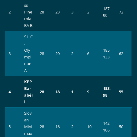
ss
187 :
2
Pine
28
23
3
2
72
90
rola
BA B
S.L.C
.
Oly
185 :
3
28
20
2
6
62
mpi
133
que
A
KPP
Bar
153 :
4
28
18
1
9
55
abér
98
i
Slov
an
142 :
5
Mini
28
16
2
10
50
106
max