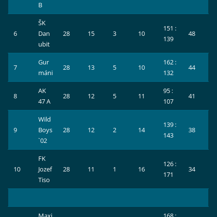
B
ŠK
151 :
6
Dan
28
15
3
10
48
139
ubit
Gur
162 :
7
28
13
5
10
44
máni
132
AK
95 :
8
28
12
5
11
41
47 A
107
Wild
139 :
9
Boys
28
12
2
14
38
143
`02
FK
126 :
10
Jozef
28
11
1
16
34
171
Tiso
Maxi
168 :