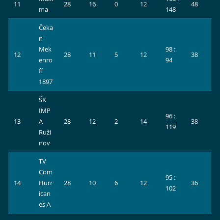
11
28
16
0
12
48
ma
148
Čeka
n-
Mek
98 :
12
28
11
5
12
38
enro
94
ff
1897
ŠK
IMP
96 :
13
A
28
12
2
14
38
119
Ruži
nov
TV
Com
95 :
14
Hurr
28
10
6
12
36
102
ican
es A