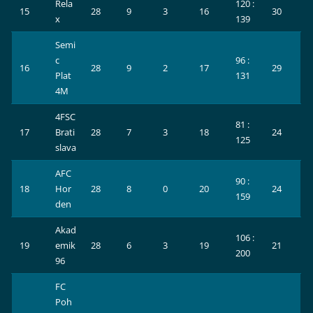
Rela
120 :
15
28
9
3
16
30
x
139
Semi
c
96 :
16
28
9
2
17
29
Plat
131
4M
4FSC
81 :
17
Brati
28
7
3
18
24
125
slava
AFC
90 :
18
Hor
28
8
0
20
24
159
den
Akad
106 :
19
emik
28
6
3
19
21
200
96
FC
Poh