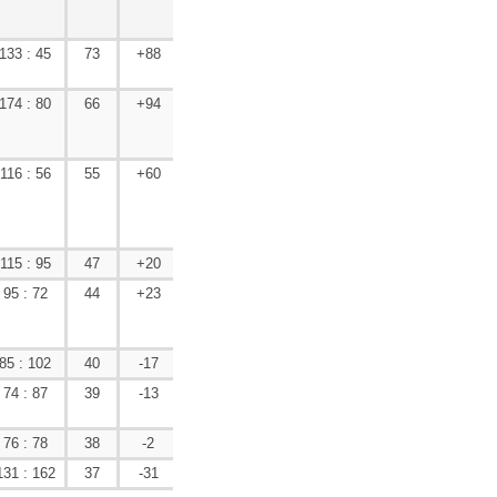
133 : 45
73
+88
174 : 80
66
+94
116 : 56
55
+60
115 : 95
47
+20
95 : 72
44
+23
85 : 102
40
-17
74 : 87
39
-13
76 : 78
38
-2
131 : 162
37
-31