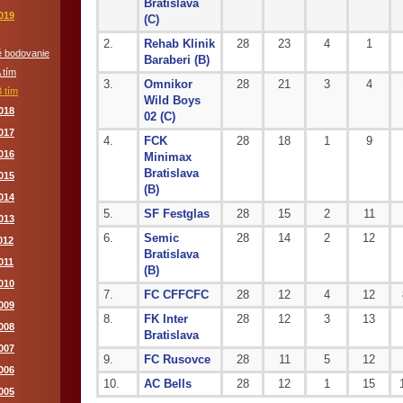
Bratislava
019
(C)
2.
Rehab Klinik
28
23
4
1
 bodovanie
Baraberi (B)
 tím
3.
Omnikor
28
21
3
4
 tím
Wild Boys
018
02 (C)
017
4.
FCK
28
18
1
9
016
Minimax
Bratislava
015
(B)
014
5.
SF Festglas
28
15
2
11
013
6.
Semic
28
14
2
12
012
Bratislava
011
(B)
010
7.
FC CFFCFC
28
12
4
12
009
8.
FK Inter
28
12
3
13
008
Bratislava
007
9.
FC Rusovce
28
11
5
12
006
10.
AC Bells
28
12
1
15
005