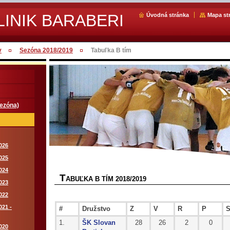
LINIK BARABERI
Úvodná stránka
Mapa st
v
Sezóna 2018/2019
Tabuľka B tím
sezóna)
026
025
024
T
ABUĽKA B TÍM 2018/2019
023
022
021 -
#
Družstvo
Z
V
R
P
S
1.
ŠK Slovan
28
26
2
0
020