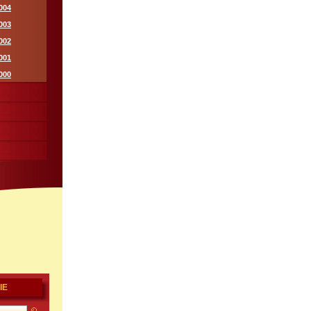
004
003
002
001
000
IE