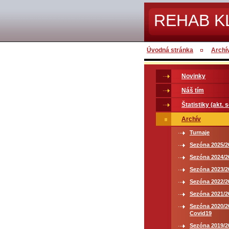
REHAB K
Úvodná stránka
Archí
Novinky
Náš tím
Štatistiky (akt. 
Archív
Turnaje
Sezóna 2025/2
Sezóna 2024/2
Sezóna 2023/2
Sezóna 2022/2
Sezóna 2021/2
Sezóna 2020/2
Covid19
Sezóna 2019/2