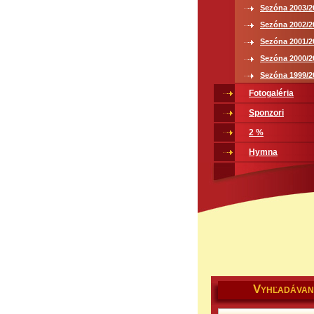
Sezóna 2003/2
Sezóna 2002/2
Sezóna 2001/2
Sezóna 2000/2
Sezóna 1999/2
Fotogaléria
Sponzori
2 %
Hymna
V
YHĽADÁVAN