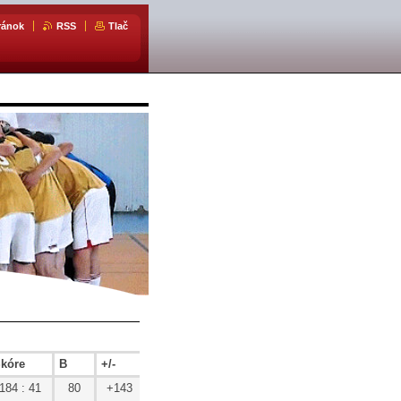
ránok
RSS
Tlač
kóre
B
+/-
184 : 41
80
+143