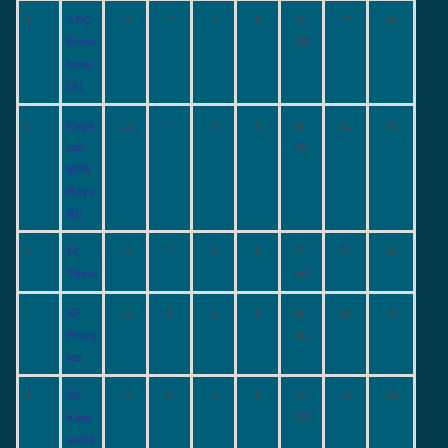
4.
1.FC
13
7
1
5
48 :
22
+9
Press
39
burg
(A)
5.
Enge
13
7
0
6
41 :
21
+1
rau
40
BPN
Boys
(B)
6.
FC
13
7
0
6
45 :
21
+5
Tifosi
40
7.
SF
13
6
2
5
48 :
20
+8
Festg
40
las
8.
ŠK
13
6
1
6
40 :
19
-18
Karp
58
atská