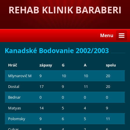
REHAB KLINIK BARABERI
Menu
Kanadské Bodovanie 2002/2003
Hráč
zápasy
G
A
spolu
Mlynarovič M
9
10
10
20
Dostal
17
9
11
20
Bednar
0
0
0
0
Matyas
14
5
4
9
Polomsky
9
6
5
11
Cuhar
8
4
2
6