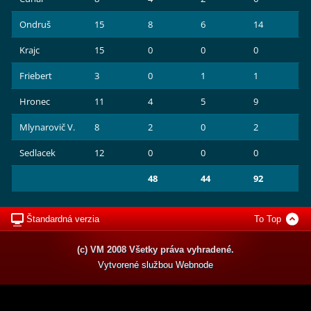
Ondruš
15
8
6
14
Krajc
15
0
0
0
Friebert
3
0
1
1
Hronec
11
4
5
9
Mlynarovič V.
8
2
0
2
Sedlacek
12
0
0
0
48
44
92
Štandardná verzia
To Top
(c) VM 2008 Všetky práva vyhradené.
Vytvorené službou
Webnode