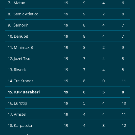
7. Matax
19
9
4
6
8. Semic Atletico
19
9
2
8
9. Šamorín
19
8
4
7
10. Danubit
19
8
4
7
11. Minimax B
19
8
2
9
12. Jozef Tiso
19
7
4
8
13. Riwerk
19
7
4
8
14. Tre Kronor
19
8
0
11
15. KPP Baraberi
19
6
5
8
16. Eurotip
19
5
4
10
17. Amstel
19
4
4
11
18. Karpatská
19
4
3
12