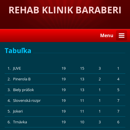
REHAB KLINIK BARABERI
Menu
Tabuľka
1. JUVE
19
15
3
1
2. Pinerola B
19
13
2
4
3. Biely prášok
19
13
1
5
4. Slovenská rozpr
19
11
1
7
5. Jokeri
19
11
1
7
6. Trnávka
19
10
3
6