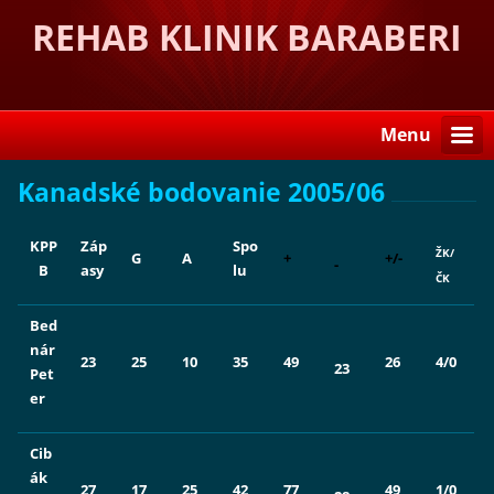
REHAB KLINIK BARABERI
Menu
Kanadské bodovanie 2005/06
KPP
Záp
Spo
ŽK/
G
A
+
+/-
-
B
asy
lu
Č
K
Bed
ná
r
23
25
10
35
49
26
4
/0
23
Pet
er
Cib
á
k
27
17
25
42
77
49
1/0