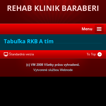
REHAB KLINIK BARABERI
Menu
Tabuľka RKB A tím
Štandardná verzia
To Top
(c) VM 2008 Všetky práva vyhradené.
Vytvorené službou
Webnode