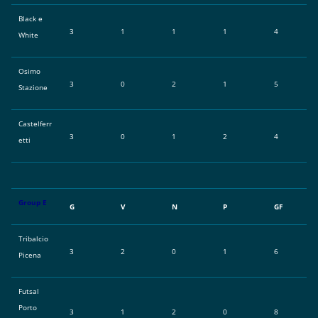
Black e
3
1
1
1
4
White
Osimo
3
0
2
1
5
Stazione
Castelferr
3
0
1
2
4
etti
Group E
G
V
N
P
GF
Tribalcio
3
2
0
1
6
Picena
Futsal
Porto
3
1
2
0
8