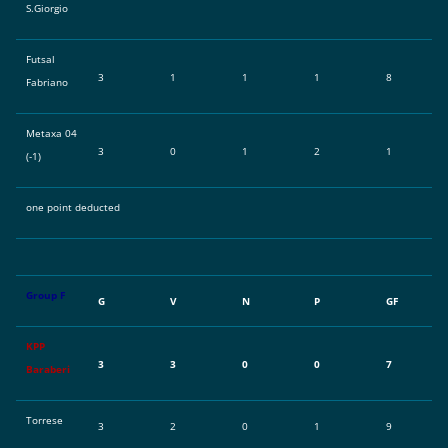
S.Giorgio
Futsal
3
1
1
1
8
Fabriano
Metaxa 04
3
0
1
2
1
(-1)
one point deducted
Group F
G
V
N
P
GF
KPP
3
3
0
0
7
Baraberi
Torrese
3
2
0
1
9