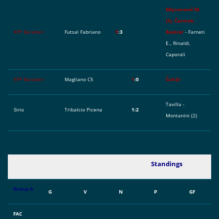
Mlynarovič M.
(3), Čermak,
KPP Baraberi
Futsal Fabriano
5
:3
Bednár
- Farneti
E., Rinaldi,
Caporali
KPP Baraberi
Magliano C5
1
:0
Čuhár
Tavilla -
Sirio
Tribalcio Picena
1:2
Montanini (2)
Standings
Group A
G
V
N
P
GF
FAC