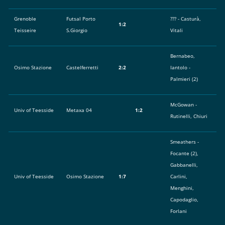
Grenoble
Futsal Porto
??? - Casturà,
1:2
Teisseire
S.Giorgio
Vitali
Bernabeo,
Osimo Stazione
Castelferretti
2:2
Iantolo -
Palmieri (2)
McGowan -
Univ of Teesside
Metaxa 04
1:2
Rutinelli, Chiuri
Smeathers -
Focante (2),
Gabbanelli,
Univ of Teesside
Osimo Stazione
1:7
Carlini,
Menghini,
Capodaglio,
Forlani