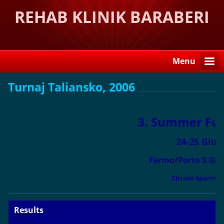
REHAB KLINIK BARABERI
Menu
Turnaj Taliansko, 2006
3. Summer Fut
24-25 Giug
Fermo/Porto S.Giorg
Circolo Sportivo
Results