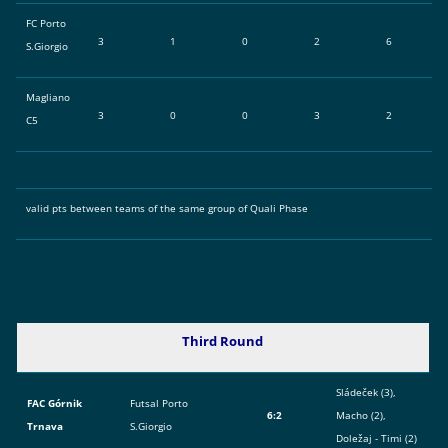
FC Porto
3
1
0
2
6
S.Giorgio
Magliano
3
0
0
3
2
C5
valid pts between teams of the same group of Quali Phase
Third Round
Sládeček (3),
FAC Górnik
Futsal Porto
6:2
Macho (2),
Trnava
S.Giorgio
Doležaj - Timi (2)