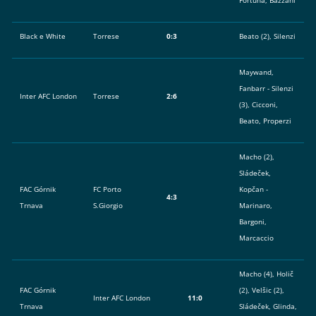
Fortuna, Bazzani
Black e White
Torrese
0:3
Beato (2), Silenzi
Maywand,
Fanbarr - Silenzi
Inter AFC London
Torrese
2:6
(3), Cicconi,
Beato, Properzi
Macho (2),
Sládeček,
FAC Górnik
FC Porto
Kopčan -
4:3
Trnava
S.Giorgio
Marinaro,
Bargoni,
Marcaccio
Macho (4), Holič
FAC Górnik
(2), Velšic (2),
Inter AFC London
11:0
Trnava
Sládeček, Glinda,