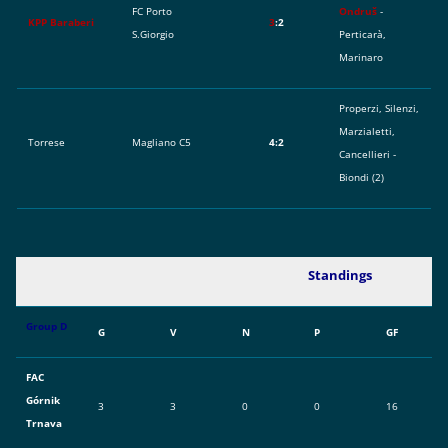
FC Porto
Ondruš
-
KPP Baraberi
3
:2
S.Giorgio
Perticarà,
Marinaro
Properzi, Silenzi,
Marzialetti,
Torrese
Magliano C5
4:2
Cancellieri -
Biondi (2)
Standings
Group D
G
V
N
P
GF
FAC
Górnik
3
3
0
0
16
Trnava