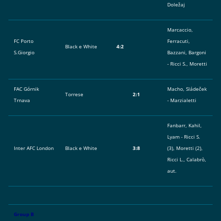
Doležaj
Marcaccio,
FC Porto
Ferracuti,
Black e White
4:2
S.Giorgio
Bazzani, Bargoni
- Ricci S., Moretti
FAC Górnik
Macho, Sládeček
Torrese
2:1
Trnava
- Marzialetti
Fanbarr, Kahil,
Lyam - Ricci S.
Inter AFC London
Black e White
3:8
(3), Moretti (2),
Ricci L., Calabrò,
aut.
Group B