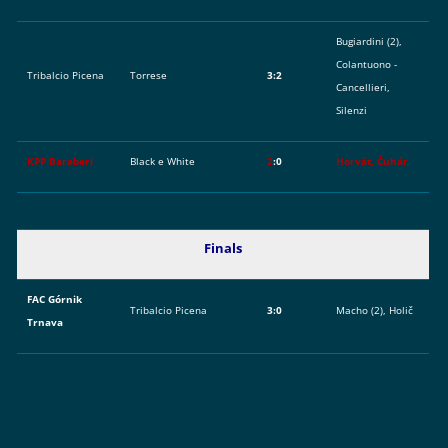
Bugiardini (2),
Colantuono -
Tribalcio Picena
Torrese
3:2
Cancellieri,
Silenzi
KPP Baraberi
Black e White
2
:0
Horvát, Čuhár
Finals
FAC Górnik
Tribalcio Picena
3:0
Macho (2), Holič
Trnava
<
t