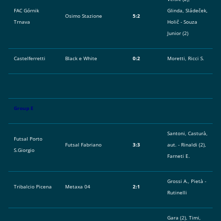
FAC Górnik
Glinda, Sládeček,
Osimo Stazione
5:2
Trnava
Holič - Souza
Junior (2)
Castelferretti
Black e White
0:2
Moretti, Ricci S.
Group E
Santoni, Casturà,
Futsal Porto
Futsal Fabriano
3:3
aut. - Rinaldi (2),
S.Giorgio
Farneti E.
Grossi A., Pietà -
Tribalcio Picena
Metaxa 04
2:1
Rutinelli
Gara (2), Timi,