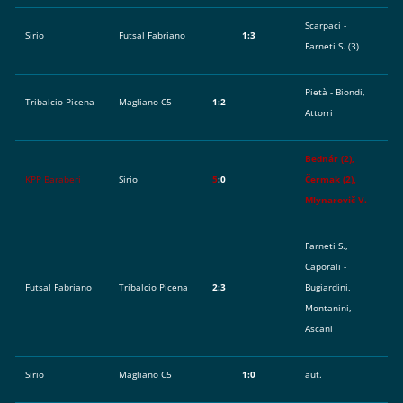
Scarpaci -
Sirio
Futsal Fabriano
1:3
Farneti S. (3)
Pietà - Biondi,
Tribalcio Picena
Magliano C5
1:2
Attorri
Bednár (2),
KPP Baraberi
Sirio
5
:0
Čermak (2),
Mlynarovič V.
Farneti S.,
Caporali -
Futsal Fabriano
Tribalcio Picena
2:3
Bugiardini,
Montanini,
Ascani
Sirio
Magliano C5
1:0
aut.