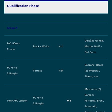
Qualification Phase
Group A
Doležaj, Glinda,
FAC Górnik
Black e White
4:1
Macho, Holič -
Trnava
Del Gatto
Bazzani - Beato
FC Porto
Torrese
1:5
(2), Properzi,
S.Giorgio
Silenzi, aut.
Marcaccio (2),
Bargoni,
FC Porto
Inter AFC London
0:8
Ferracuti, Bruni,
S.Giorgio
Santarelli,