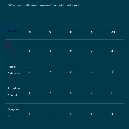
(-1) un punto di penalizzazione/one point deducted
Group C
G
V
N
P
GF
KPP
4
4
0
0
21
Baraberi
Futsal
4
2
0
2
11
Fabriano
Tribalcio
4
2
0
2
8
Picena
Magliano
4
1
0
3
3
C5