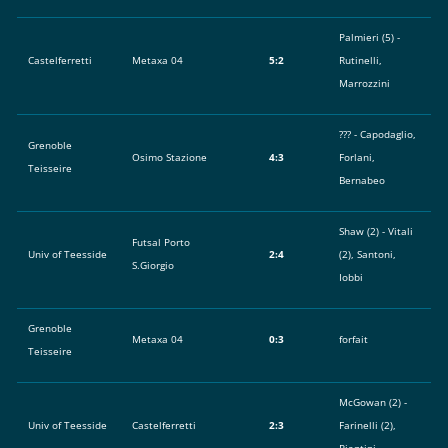
Palmieri (5) -
Castelferretti
Metaxa 04
5:2
Rutinelli,
Marrozzini
??? - Capodaglio,
Grenoble
Osimo Stazione
4:3
Forlani,
Teisseire
Bernabeo
Shaw (2) - Vitali
Futsal Porto
Univ of Teesside
2:4
(2), Santoni,
S.Giorgio
Iobbi
Grenoble
Metaxa 04
0:3
forfait
Teisseire
McGowan (2) -
Univ of Teesside
Castelferretti
2:3
Farinelli (2),