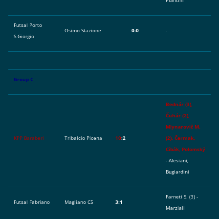
Piantini
Futsal Porto
Osimo Stazione
0:0
-
S.Giorgio
Group C
Bednár (3),
Čuhár (2),
Mlynarovič M.
KPP Baraberi
Tribalcio Picena
10
:2
(2), Čermak,
Cibák, Polomský
- Alesiani,
Bugiardini
Farneti S. (3) -
Futsal Fabriano
Magliano C5
3:1
Marziali