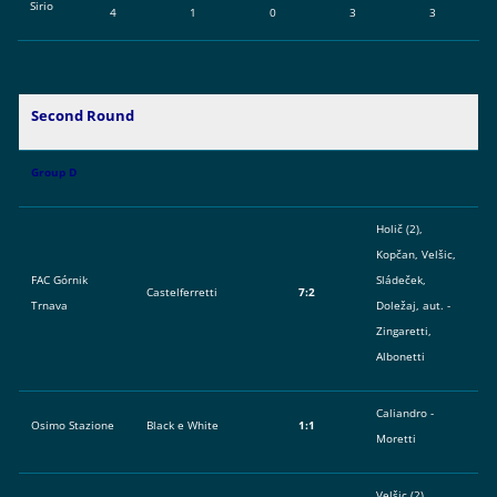
Sirio
4
1
0
3
3
Second Round
Group D
Holič (2),
Kopčan, Velšic,
FAC Górnik
Sládeček,
Castelferretti
7:2
Trnava
Doležaj, aut. -
Zingaretti,
Albonetti
Caliandro -
Osimo Stazione
Black e White
1:1
Moretti
Velšic (2),