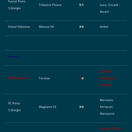
Futsal Porto
Tribalcio Picena
5:1
Luca, Ciccalè -
S.Giorgio
Ascani
Futsal Fabriano
Metaxa 04
3:0
forfait
Group F
Čermák,
KPP Baraberi
Torrese
3
:0
Polomský,
Ondruš
Marinaro,
FC Porto
Magliano C5
3:0
Ferracuti,
S.Giorgio
Marcaccio
Horvát, Čuhár,