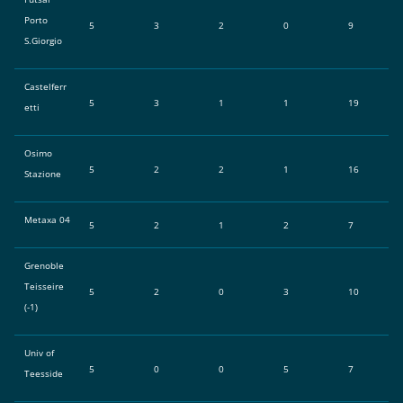
Porto
5
3
2
0
9
S.Giorgio
Castelferr
5
3
1
1
19
etti
Osimo
5
2
2
1
16
Stazione
Metaxa 04
5
2
1
2
7
Grenoble
Teisseire
5
2
0
3
10
(-1)
Univ of
5
0
0
5
7
Teesside