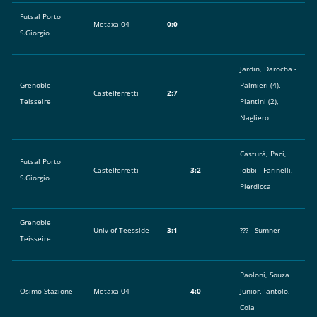
Futsal Porto
Metaxa 04
0:0
-
S.Giorgio
Jardin, Darocha -
Grenoble
Palmieri (4),
Castelferretti
2:7
Teisseire
Piantini (2),
Nagliero
Casturà, Paci,
Futsal Porto
Castelferretti
3:2
Iobbi - Farinelli,
S.Giorgio
Pierdicca
Grenoble
Univ of Teesside
3:1
??? - Sumner
Teisseire
Paoloni, Souza
Osimo Stazione
Metaxa 04
4:0
Junior, Iantolo,
Cola