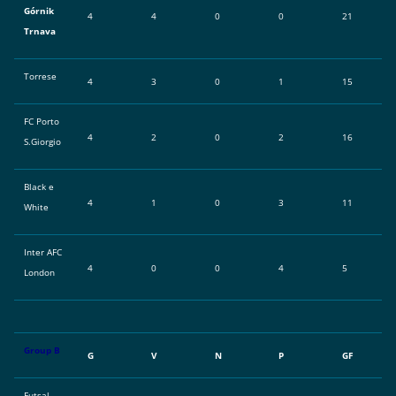
Górnik
4
4
0
0
21
Trnava
Torrese
4
3
0
1
15
FC Porto
4
2
0
2
16
S.Giorgio
Black e
4
1
0
3
11
White
Inter AFC
4
0
0
4
5
London
Group B
G
V
N
P
GF
Futsal