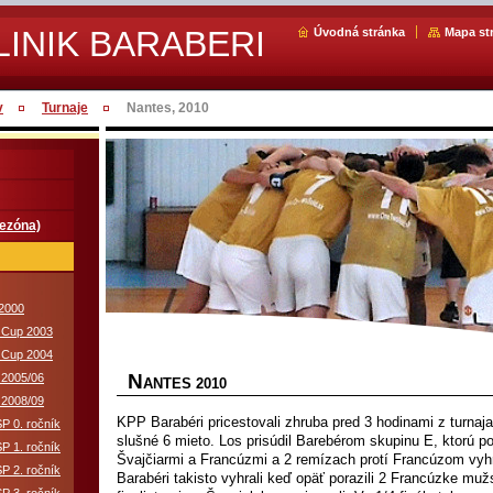
LINIK BARABERI
Úvodná stránka
Mapa st
v
Turnaje
Nantes, 2010
sezóna)
 2000
a Cup 2003
a Cup 2004
N
 2005/06
ANTES 2010
 2008/09
KPP Barabéri pricestovali zhruba pred 3 hodinami z turnaja
P 0. ročník
slušné 6 mieto. Los prisúdil Barebérom skupinu E, ktorú p
P 1. ročník
Švajčiarmi a Francúzmi a 2 remízach protí Francúzom vyhr
P 2. ročník
Barabéri takisto vyhrali keď opäť porazili 2 Francúzke mu