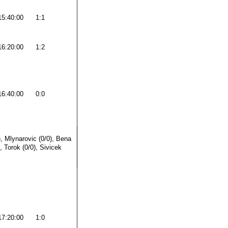
15:40:00
1:1
16:20:00
1:2
16:40:00
0:0
, Mlynarovic (0/0), Bena
, Torok (0/0), Sivicek
17:20:00
1:0