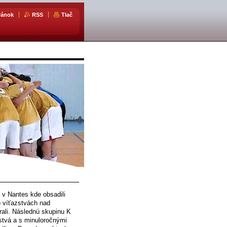
ránok
RSS
Tlač
 v Nantes kde obsadili
o víťazstvách nad
ali. Následnú skupinu K
žstvá a s minuloročnými