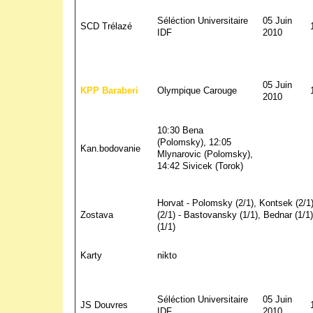
Séléction Universitaire
05 Juin
SCD Trélazé
IDF
2010
05 Juin
KPP Baraberi
Olympique Carouge
2010
10:30 Bena
(Polomsky), 12:05
Kan.bodovanie
Mlynarovic (Polomsky),
14:42 Sivicek (Torok)
Horvat - Polomsky (2/1), Kontsek (2/1)
Zostava
(2/1) - Bastovansky (1/1), Bednar (1/1)
(1/1)
Karty
nikto
Séléction Universitaire
05 Juin
JS Douvres
IDF
2010