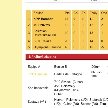
Equipe
Pts
ČK
ŽK
Fauly
Obd.
1
KPP Baraberi
12
0
0
11
2
2
JS Douvres
12
0
0
12
2
Séléction
3
10
0
0
13
1
Universitaire IDF
4
SCD Trélazé
9
0
0
14
0
5
Olympique Carouge
4
0
0
15
-5
8.finálová skupina
Equipe A
Equipe B
Dátum
06 Juin
KPP Baraberi
Cadets de Bretagne
2010
7:10 Sivicek (Cuhar),
3:20 Polomský
Kan.bodovanie
(Mlynarovic), 0:32
Cuhar
Horvat - Polomsky (1/0), Stefanak (1/0
Zostava (+/-)
(1/0) - Cuhar (2/0), Bednar (2/0), Torok