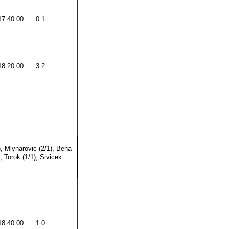
17:40:00
0:1
18:20:00
3:2
, Mlynarovic (2/1), Bena
, Torok (1/1), Sivicek
18:40:00
1:0