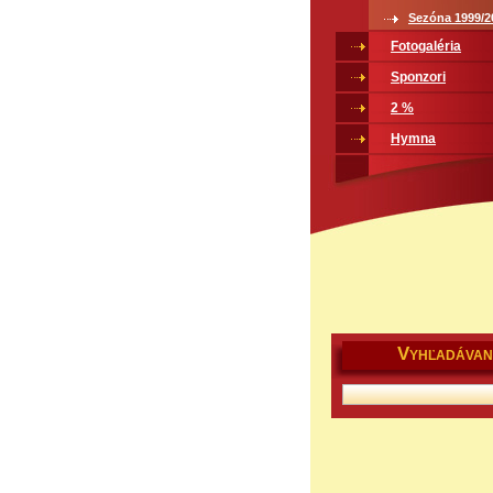
Sezóna 1999/2
Fotogaléria
Sponzori
2 %
Hymna
V
YHĽADÁVAN