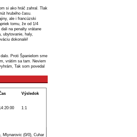
om si ako hráč zahral. Tlak
inút hrubého času.
iny, ale i francúzski
napriek tomu, že od 1/4
dali na penalty vrátane
, ubytovanie, haly,
ováciu dokonalé!
to dalo. Proti Španielom sme
nám, vrátim sa tam. Neviem
 vyhrám, Tak som povedal
Čas
Výsledok
14:20:00
1:1
, Mlynarovic (0/0), Cuhar