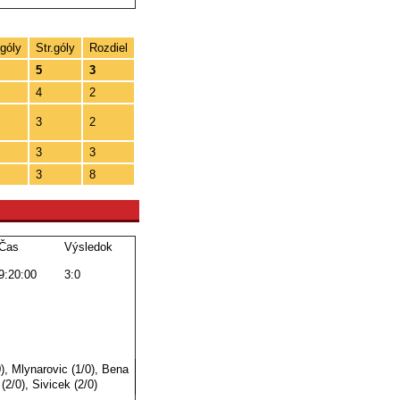
góly
Str.góly
Rozdiel
5
3
4
2
3
2
3
3
3
8
Čas
Výsledok
9:20:00
3:0
), Mlynarovic (1/0), Bena
 (2/0), Sivicek (2/0)