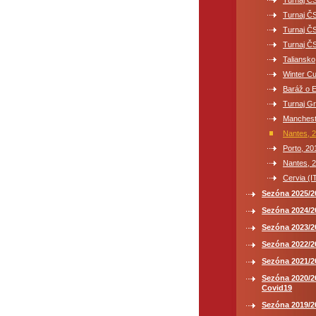
Turnaj ČS
Turnaj ČS
Turnaj ČS
Turnaj ČS
Taliansko
Winter C
Baráž o E
Turnaj G
Manchest
Nantes, 
Porto, 20
Nantes, 
Cervia (I
Sezóna 2025/2
Sezóna 2024/2
Sezóna 2023/2
Sezóna 2022/2
Sezóna 2021/2
Sezóna 2020/2
Covid19
Sezóna 2019/2