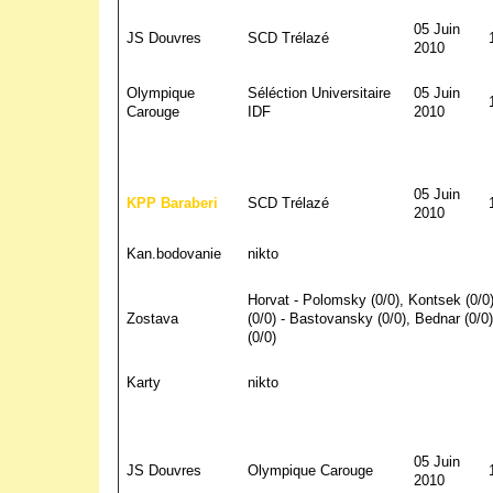
05 Juin
JS Douvres
SCD Trélazé
2010
Olympique
Séléction Universitaire
05 Juin
Carouge
IDF
2010
05 Juin
KPP Baraberi
SCD Trélazé
2010
Kan.bodovanie
nikto
Horvat - Polomsky (0/0), Kontsek (0/0)
Zostava
(0/0) - Bastovansky (0/0), Bednar (0/0)
(0/0)
Karty
nikto
05 Juin
JS Douvres
Olympique Carouge
2010