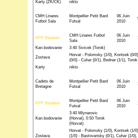
Karty (ZK/CK)
nikto
CMH Linares
Montpellier Petit Bard
06 Juin
Futbol Sala
Futsal
2010
CMH Linares Futbol
06 Juin
KPP Baraberi
Sala
2010
Kan.bodovanie
3:40 Sivicek (Torok)
Horvat - Polomsky (1/0), Kontsek (0/0)
Zostava
(0/0) - Cuhar (0/1), Bednar (1/1), Torok
Karty
nikto
Cadets de
Montpellier Petit Bard
06 Juin
Bretagne
Futsal
2010
Montpellier Petit Bard
06 Juin
KPP Baraberi
Futsal
2010
3:40 Mlynarovic
Kan.bodovanie
(Horvat), 0:50 Torok
(Horvat)
Horvat - Polomsky (1/0), Kontsek (1/0)
Zostava
(1/0) - Bastovansky (0/1), Cuhar (1/0),