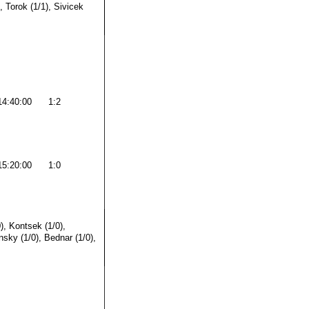
, Torok (1/1), Sivicek
14:40:00
1:2
15:20:00
1:0
), Kontsek (1/0),
nsky (1/0), Bednar (1/0),