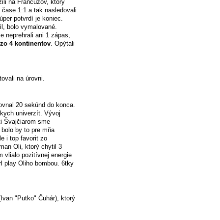
zili na Francúzov, ktorý
 čase 1:1 a tak nasledovali
úper potvrdí je koniec.
l, bolo vymalované.
 neprehrali ani 1 zápas,
 zo 4 kontinentov
. Opýtali
ovali na úrovni.
ovnal 20 sekúnd do konca.
kych univerzít. Vývoj
oti Švajčiarom sme
 bolo by to pre mňa
 i top favorit zo
an Oli, ktorý chytil 3
m vlialo pozitívnej energie
rl play Oliho bombou. 6tky
(Ivan "Putko" Čuhár), ktorý