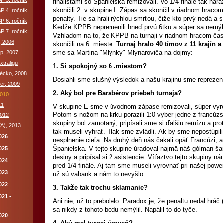
P 3. ročník
finalistami so Španielska remizovali. Vo 1/4 finále tak nara
skončili 2. v skupine I. Zápas sa skončil v riadnom hracom
P 4. ročník
penalty. Tie sa hrali rýchlou smrťou, čiže kto prvý nedá a s
P 6. ročník
Kedže KPPB nepremenili hneď prvú 6tku a súper sa nemýli
P 7. ročník
Vzhladom na to, že KPPB na turnaji v riadnom hracom čase
, 2006
skončili na 6. mieste.
Turnaj hralo 40 tímov z 11 krajín a
sme sa Martina "Mlynky" Mlynaroviča na dojmy:
up, 2007
xtraligu
1
. Si spokojný so 6 .miestom?
récko, 2008
Dosiahli sme slušný výsledok a našu krajinu sme reprezent
er, 2009
2. Aký bol pre Barabérov priebeh turnaja?
2010
11
V skupine E sme v úvodnom zápase remizovali, súper vyr
Potom s nožom na krku porazili 1:0 vyber jedne z francúzs
2012
skupiny bol zamotaný, pripísali sme si ďalšiu remízu a pr
TA), 2013
tak museli vyhrať. Tlak sme zvládli. Ak by sme nepostúpili
026
nesplnenie cieľa. Na druhý deň nás čakali opäť Francúzi, ale
Španielska. V tejto skupine úradoval najmä náš gólman šam
025
desiny a pripísal si 2 asistencie. Víťaztvo tejto skupiny ná
024
pred 1/4 finále. Aj tam sme museli vyrovnať pri našej powe
023
už sú vabank a nám to nevyšlo.
022
3. Takže tak trochu sklamanie?
021 -
Ani nie, už to prebolelo. Paradox je, že penaltu nedal hráč 
sa nikdy z tohoto bodu nemýlil. Napálil to do tyče.
020
4. Akú mal turnaj úroveň?