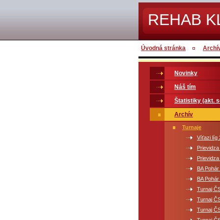
REHAB K
Úvodná stránka
Archí
Novinky
Náš tím
Štatistiky (akt. 
Archív
Turnaje
Víťazi líg
Prievidz
Prievidz
BA Pohár
BA Pohár
Turnaj ČS
Turnaj ČS
Turnaj ČS