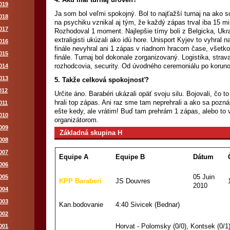
019
Ja som bol veľmi spokojný. Bol to najťažší turnaj na ako s
018
na psychiku vznikal aj tým, že každý zápas trval iba 15 m
017
Rozhodoval 1 moment. Najlepšie tímy boli z Belgicka, Ukraj
extraligisti ukúzali ako idú hore. Unisport Kyjev to vyhral 
016
finále nevyhral ani 1 zápas v riadnom hracom čase, všetko 
015
finále. Turnaj bol dokonale zorganizovaný. Logistika, strava
rozhodcovia, security. Od úvodného ceremoniálu po korun
014
013
5. Takže celková spokojnosť?
012
Určite áno. Barabéri ukázali opäť svoju silu. Bojovali, čo 
hrali top zápas. Ani raz sme tam neprehrali a ako sa poz
011
ešte kedy, ale vrátim! Buď tam prehrám 1 zápas, alebo to
010
organizátorom.
009
Základná skupina H
008
007
Equipe A
Equipe B
Dátum
006
05 Juin
005
KPP Baraberi
JS Douvres
2010
004
003
Kan.bodovanie
4:40 Sivicek (Bednar)
002
Horvat - Polomsky (0/0), Kontsek (0/1)
001