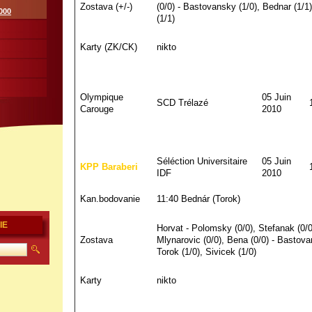
Zostava (+/-)
(0/0) - Bastovansky (1/0), Bednar (1/1)
000
(1/1)
Karty (ZK/CK)
nikto
Olympique
05 Juin
SCD Trélazé
Carouge
2010
Séléction Universitaire
05 Juin
KPP Baraberi
IDF
2010
Kan.bodovanie
11:40 Bednár (Torok)
IE
Horvat - Polomsky (0/0), Stefanak (0/0
Zostava
Mlynarovic (0/0), Bena (0/0) - Bastova
Torok (1/0), Sivicek (1/0)
Karty
nikto